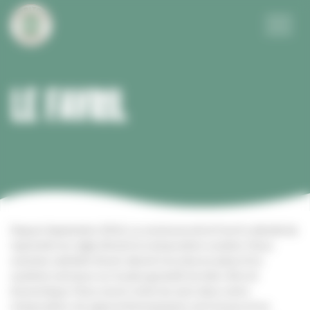
Panneau de gestion des cookies
Menu
LE FAVRIL
Depuis Septembre 2016, La commune de le Favril a décidé de
reprendre en régie directe la restauration scolaire. Nous
sommes satisfait d’avoir abouti à la mise en place d’un
système vertueux sur le plan gustatif, du bien-être et
économique. Nous avons remis du sens dans notre
restauration, les approvisionnements sont locaux et en