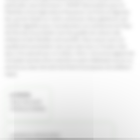
particulier nous favorisons l’ AMAP (Association pour le
Maintien d’une Agriculture Paysanne ) en fruits et légumes
bio, qui est située sur notre commune. Nous générons une
activité régulière pour 6 producteurs et commerces du Pays
de Mormal, les produits sont de qualité, les retours des
enfants et des familles sont positifs. Nous avons accru la
qualité de la prestation sans que cela nous co˚te plus cher
que si l’on passait par un traiteur. Ainsi, i est encourageant de
constater qu’avec de la volonté on peut réellement ancrer ce
service au coeur de notre territoire et proposer de meilleurs
repas.
LE FAVRIL
18 LE VILLAGE
59550 LE FAVRIL
Labellisé le 30/03/2021