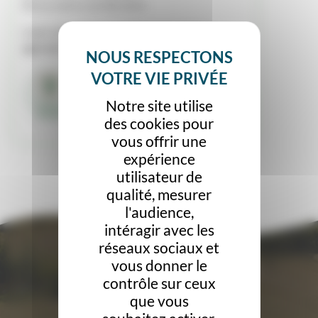
Renouvelé le 26/08/2025
Label obtenu avec
8.61% de sa surface
agricole utile en bio
Notre site utilise
des cookies pour
vous offrir une
expérience
utilisateur de
qualité, mesurer
l'audience,
intéragir avec les
réseaux sociaux et
vous donner le
contrôle sur ceux
que vous