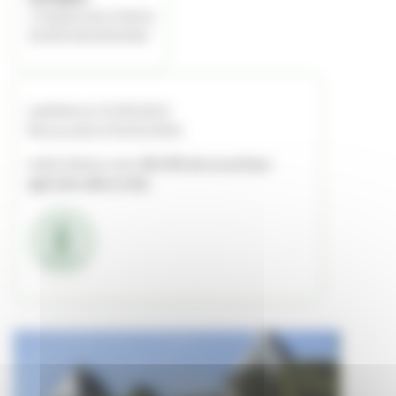
1 Impasse de la Mairie
24240 SAUSSIGNAC
Labellisé le 21/09/2015
Renouvelé le 03/03/2026
Label obtenu avec
28.53% de sa surface
agricole utile en bio