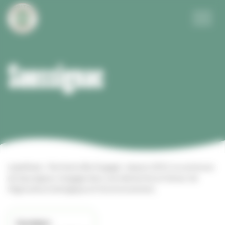
Panneau de gestion des cookies
Menu
Saussignac
Labellisée « Territoire Bio Engagé » depuis 2015, la commune
de Saussignac s’engage dans une démarche en faveur de
l’Agriculture biologique et l’environnement.
Saussignac