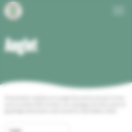
Panneau de gestion des cookies
Menu
Anglet
Présentation réalisée sur la page d’accueil du dossier. En lien
avec le syndicat Bil ta Garbi, une campagne de lutte contre le
gaspillage alimentaire a été menée fin 2025/début 2026.
Anglet