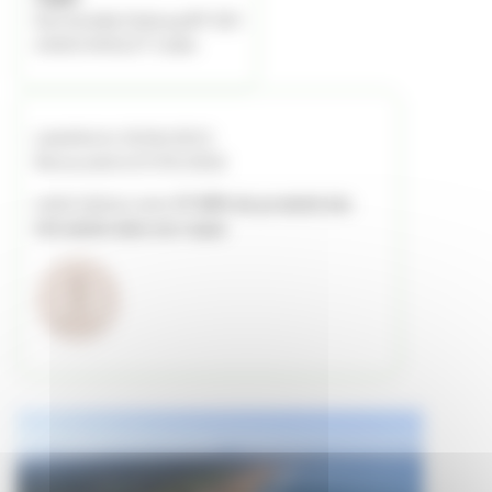
Rue Amédée Dufourg BP 303
64603 ANGLET Cedex
Labellisé le 10/06/2013
Renouvelé le 07/05/2026
Label obtenu avec
27.08% de produits bio
introduits dans ses repas