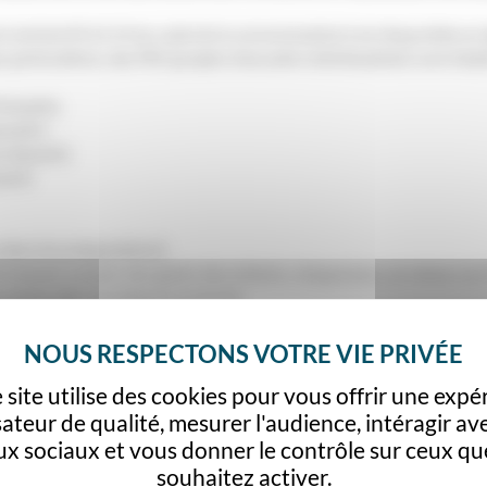
ire (article R112.14 du code de la consommation) est disponible en
 particulières, des PAI (projets d’accueils individualisés) sont éta
rançaise.
osants :
n dessert)
sert)
 dans les préparations)
 en tenant compte des goûts des enfants, chaque jour, un retour sur
uisine afin d’améliorer le service.
epuis la rentrée 2017. Les plats ou les entrées ayant pour compo
son.
st servi une fois par semaine à l’ensemble des bénéficiaires, con
 site utilise des cookies pour vous offrir une expé
éoccupations, a fait évoluer la restauration scolaire, qui est déso
iculture biologique ont été introduits dans les repas, conformémen
isateur de qualité, mesurer l'audience, intéragir ave
lementation, c’est surtout une volonté municipale de servir des prod
ux sociaux et vous donner le contrôle sur ceux qu
souhaitez activer.