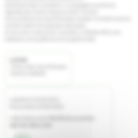
présentent deux caractères : la campagne ouverte du
vignoble des Graves (classé en AOC Graves)
et les prémices du massif forestier landais. Frontière entre le
monde urbain d’une grande métropole
et une zone rurale au fort caractère, La Brède offre à ses
habitants une qualité de vie exceptionnelle.
La Brède
1 Place Saint Jean d'Etampes
33650 LA BREDE
Labellisé le 24/03/2015
Renouvelé le 23/06/2026
Label obtenu avec
30.63% de sa surface
agricole utile en bio