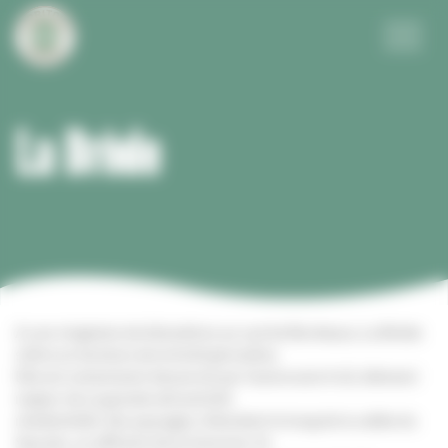
Panneau de gestion des cookies
Menu
La Brède
A une vingtaine de kilomètres au sud de Bordeaux, La Brède
s’étire en bordure de la forêt girondine.
Elle est notamment desservie par l’autoroute A 62, élément
majeur de sa grande attractivité
résidentielle. Ses paysages s’étendent le long de la vallée du
Saucats, un affluent de la Garonne. Ils