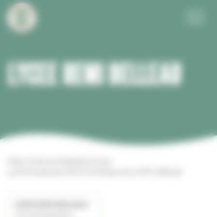
Panneau de gestion des cookies
Menu
LYCEE REMI BELLEAU
https://www.remibelleau.fr/wp-
content/uploads/2021/12/Diaporama-SITE-LRB.pdf
LYCEE REMI BELLEAU
33 rue bretonnerie