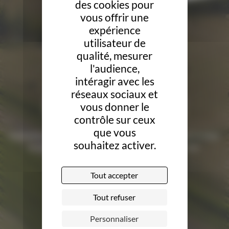
des cookies pour
vous offrir une
expérience
utilisateur de
qualité, mesurer
l'audience,
intéragir avec les
réseaux sociaux et
Demandez le label
vous donner le
contrôle sur ceux
que vous
Complétez le dossier de candidature en ligne obtenir le label
souhaitez activer.
et valorisez votre engagement en faveur de la bio.
Je demande le label
Tout accepter
Tout refuser
Personnaliser