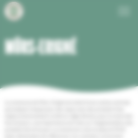
Panneau de gestion des cookies
Menu
MÛRS-ERIGNÉ
La commune de Mûrs-Erigné est doté d’une cuisine centrale
qui prépare chaque jour des repas avec des produits frais.
L’approvisionnement se fait en régie directe, pour le choix des
fournisseurs, une importance est mise sur l’augmentation des
produits bio et locaux. La commune a mis en place le P.A.R
(plan alimentaire de référence), nos cuisiniers se forment