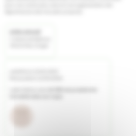
pour une cuisine plus saine et une augmentation des
légumineuses dans les plats proposés.
MÛRS-ERIGNÉ
5 chemin de Bellevue
49610 Mûrs-Érigné
Labellisé le 23/05/2025
Renouvelé le 12/03/2026
Label obtenu avec
62.98% de produits bio
introduits dans ses repas