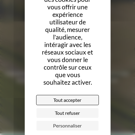
vous offrir une
expérience
utilisateur de
qualité, mesurer
l'audience,
intéragir avec les
Demandez le label
réseaux sociaux et
vous donner le
contrôle sur ceux
Complétez le dossier de candidature en ligne obtenir le label
que vous
et valorisez votre engagement en faveur de la bio.
souhaitez activer.
Je demande le label
Tout accepter
Tout refuser
Personnaliser