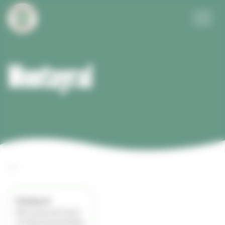
Panneau de gestion des cookies
Menu
Montayral
—–
Montayral
88 avenue de Fumel
47500 MONTAYRAL